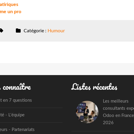
atiriques
mme un pro
Catégorie :
Humour
 connaître
Listes récentes
st en 7 questions
Les meilleurs
consultants exp
té - L'équipe
Odoo en France
2026
urs - Partenariats