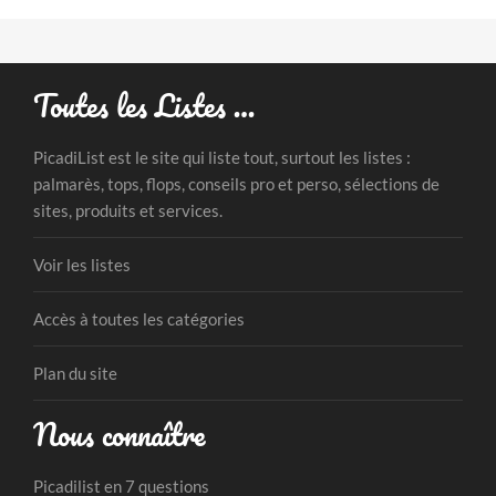
Toutes les Listes …
PicadiList est le site qui liste tout, surtout les listes :
palmarès, tops, flops, conseils pro et perso, sélections de
sites, produits et services.
Voir les listes
Accès à toutes les catégories
Plan du site
Nous connaître
Picadilist en 7 questions