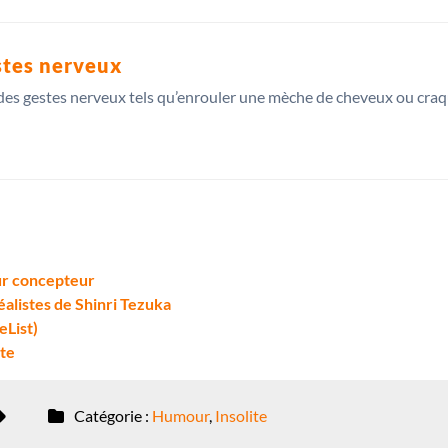
stes nerveux
 des gestes nerveux tels qu’enrouler une mèche de cheveux ou craq
eur concepteur
alistes de Shinri Tezuka
eList)
nte
Catégorie :
Humour
,
Insolite