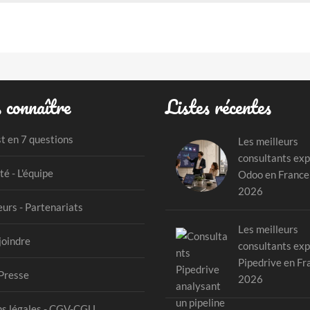
 connaître
Listes récentes
st en 7 questions
Les meilleurs
consultants exp
té - L'équipe
Odoo en France
2026
urs - Partenariats
Les meilleurs
joindre
consultants exp
Pipedrive en Fr
Presse
2026
s légales - CGV-CGU