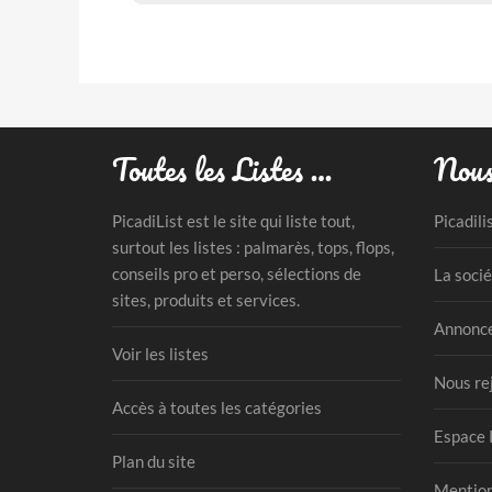
Toutes les Listes …
Nous
PicadiList est le site qui liste tout,
Picadili
surtout les listes : palmarès, tops, flops,
conseils pro et perso, sélections de
La socié
sites, produits et services.
Annonce
Voir les listes
Nous re
Accès à toutes les catégories
Espace 
Plan du site
Mention