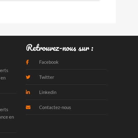
Retrouvez-nous sur :
Facebook
erts
Twitter
 en
Linkedin
Contactez-nous
erts
ance en