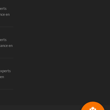
erts
nce en
erts
rance en
experts
 en