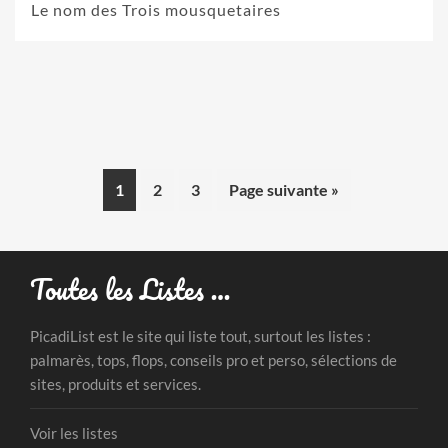
Le nom des Trois mousquetaires
1
2
3
Page suivante »
Toutes les Listes …
PicadiList est le site qui liste tout, surtout les listes :
palmarès, tops, flops, conseils pro et perso, sélections de
sites, produits et services.
Voir les listes