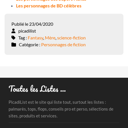
Les personnages de BD célèbres
Publié le 23/04/2020
picadilist
Tag :
Fantasy
,
Mère
,
science-fiction
Catégorie :
Personnages de fiction
Toutes les Listes …
PicadiList est le site qui liste tout, surtout les listes :
palmarès, tops, flops, conseils pro et perso, sélections de
sites, produits et services.