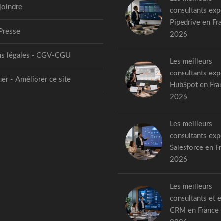
joindre
consultants exp
Pipedrive en Fr
Presse
2026
s légales - CGV-CGU
Les meilleurs
consultants exp
er - Améliorer ce site
HubSpot en Fra
2026
Les meilleurs
consultants exp
Salesforce en F
2026
Les meilleurs
consultants et 
CRM en France