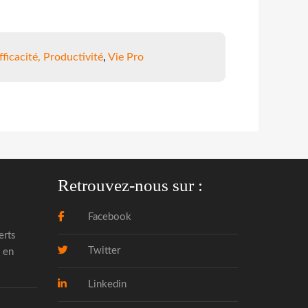
fficacité, Productivité
,
Vie Pro
Retrouvez-nous sur :
Facebook
erts
Twitter
 en
Linkedin