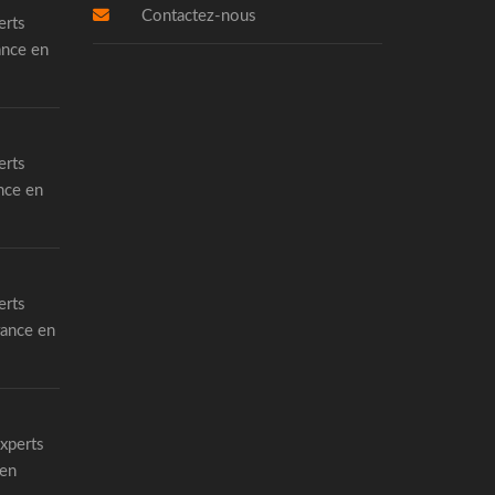
Contactez-nous
erts
ance en
erts
nce en
erts
rance en
experts
 en