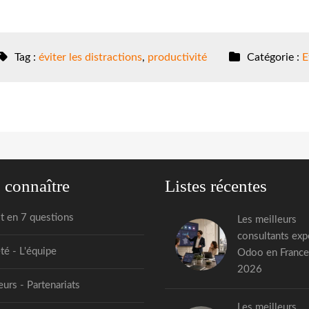
Tag :
éviter les distractions
,
productivité
Catégorie :
E
 connaître
Listes récentes
st en 7 questions
Les meilleurs
consultants exp
té - L'équipe
Odoo en France
2026
urs - Partenariats
Les meilleurs