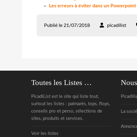
Les erreurs à éviter dans un Powerpoint
Publié le 21/07/2018
picadilist
Toutes les Listes …
Nous
PicadiList est le site qui liste tout,
Picadili
surtout les listes : palmarès, tops, flops,
conseils pro et perso, sélections de
La socié
sites, produits et services.
Annonce
Voir les listes