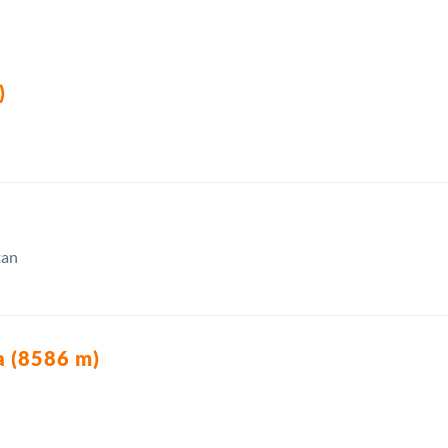
)
tan
 (8586 m)