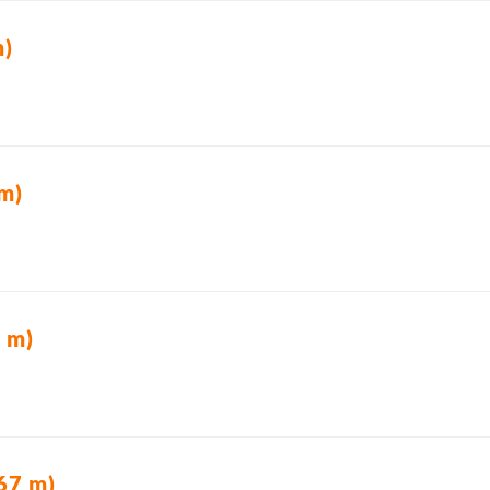
m)
m)
 m)
67 m)