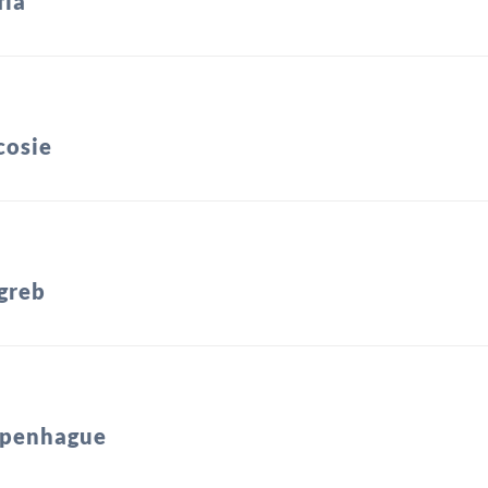
fia
cosie
greb
penhague