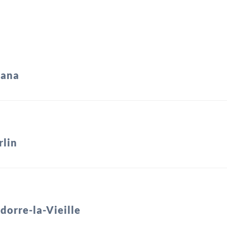
rana
rlin
dorre-la-Vieille