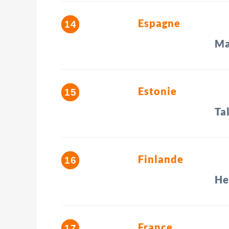
Espagne
Ma
Estonie
Ta
Finlande
He
France