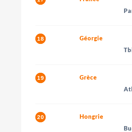
Pa
Géorgie
Tbi
Grèce
At
Hongrie
Bu