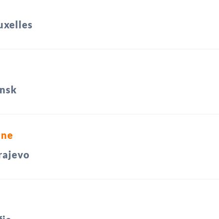
uxelles
nsk
ine
rajevo