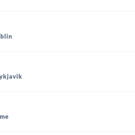
blin
ykjavik
ome