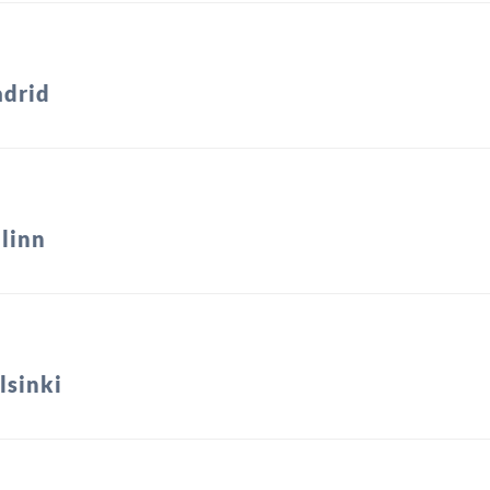
drid
llinn
lsinki