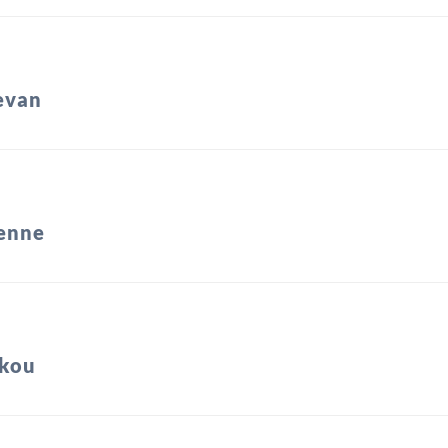
evan
enne
kou