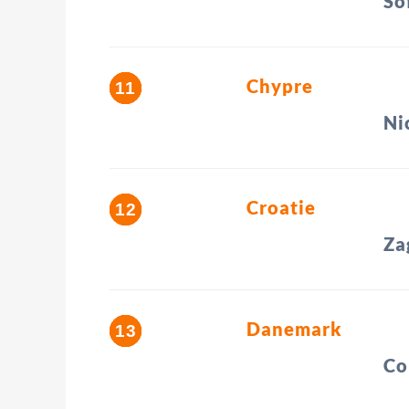
So
Chypre
Ni
Croatie
Za
Danemark
Co