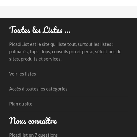
Toutes les Listes …
PicadiList est le site qui liste tout, surtout les listes :
palmarès, tops, flops, conseils pro et perso, sélections de
sites, produits et services.
Voir les listes
Accès à toutes les catégories
Plan du site
Nous connaître
Picadilist en 7 questions