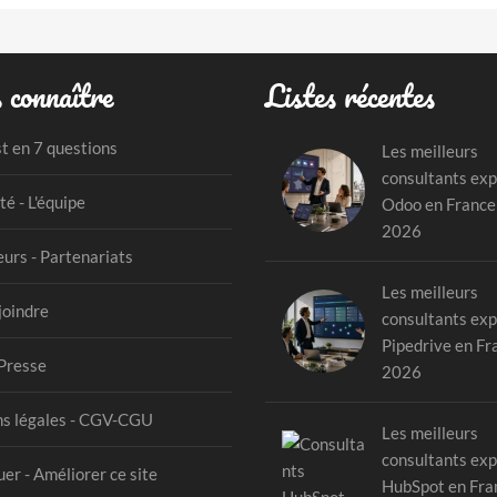
 connaître
Listes récentes
st en 7 questions
Les meilleurs
consultants exp
té - L'équipe
Odoo en France
2026
urs - Partenariats
Les meilleurs
joindre
consultants exp
Pipedrive en Fr
Presse
2026
s légales - CGV-CGU
Les meilleurs
consultants exp
er - Améliorer ce site
HubSpot en Fra