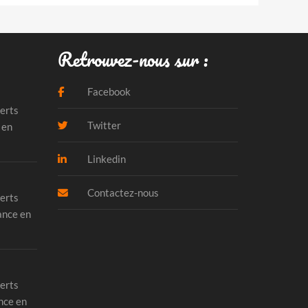
Retrouvez-nous sur :
Facebook
erts
Twitter
 en
Linkedin
Contactez-nous
erts
ance en
erts
nce en