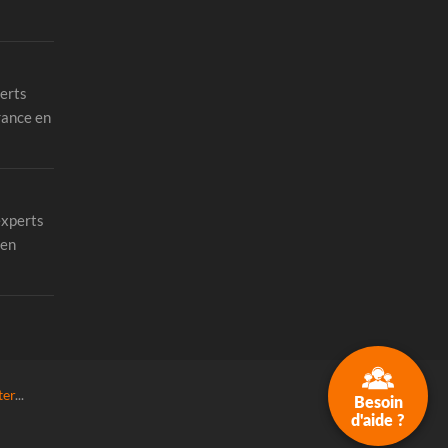
erts
rance en
experts
 en
ter
...
Besoin
d'aide ?