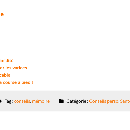
ce
imidité
er les varices
cable
 course à pied !
Tag :
conseils
,
mémoire
Catégorie :
Conseils perso
,
Santé