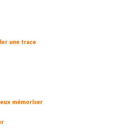
der une trace
ieux mémoriser
er