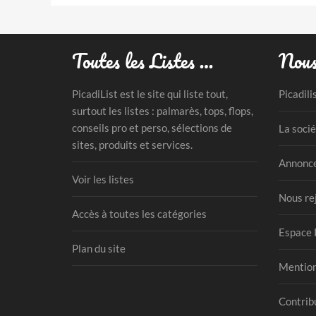
Toutes les Listes …
Nous
PicadiList est le site qui liste tout,
Picadili
surtout les listes : palmarès, tops, flops,
conseils pro et perso, sélections de
La socié
sites, produits et services.
Annonce
Voir les listes
Nous re
Accès à toutes les catégories
Espace 
Plan du site
Mention
Contribu