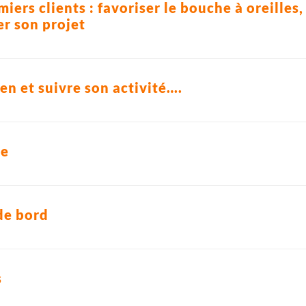
emiers clients : favoriser le bouche à oreille
er son projet
en et suivre son activité….
ie
de bord
s