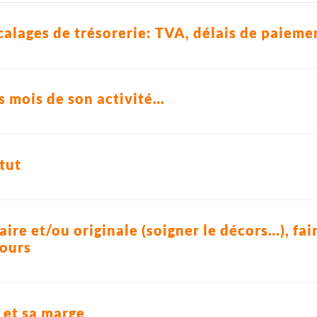
alages de trésorerie: TVA, délais de paieme
s mois de son activité…
atut
aire et/ou originale (soigner le décors…), fai
cours
x et sa marge