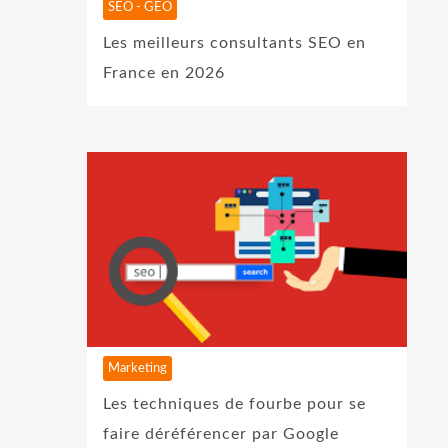
SEO - GEO
Les meilleurs consultants SEO en
France en 2026
Marketing
Les techniques de fourbe pour se
faire déréférencer par Google