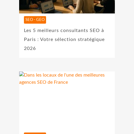
SEO - GEO
Les 5 meilleurs consultants SEO à
Paris : Votre sélection stratégique
2026