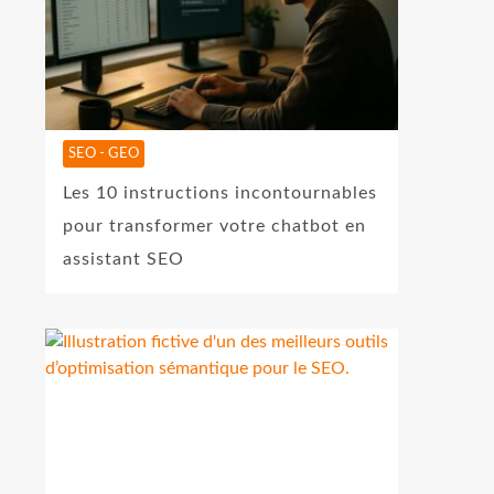
SEO - GEO
Les 10 instructions incontournables
pour transformer votre chatbot en
assistant SEO