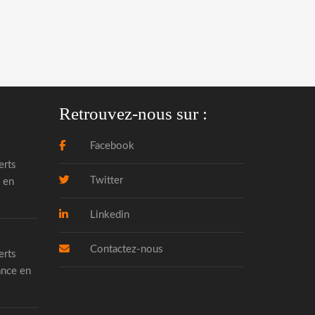
Retrouvez-nous sur :
Facebook
erts
Twitter
 en
Linkedin
Contactez-nous
erts
ance en