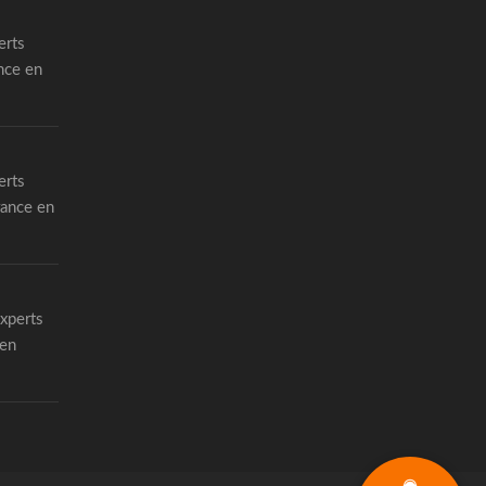
erts
nce en
erts
rance en
experts
 en