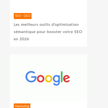
SEO - GEO
Les meilleurs outils d’optimisation
sémantique pour booster votre SEO
en 2026
Marketing