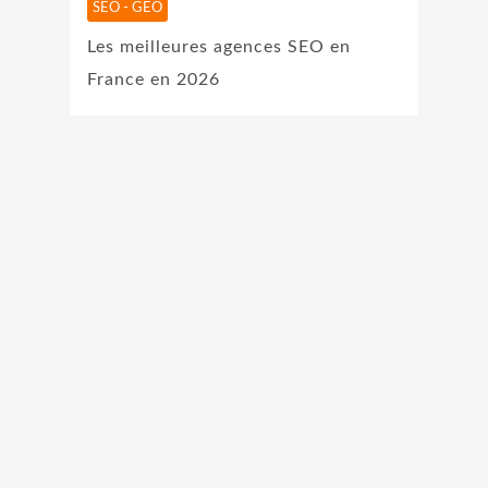
SEO - GEO
Les meilleures agences SEO en
France en 2026