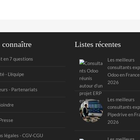
 connaître
Listes récentes
st en 7 questions
Les meilleurs
consultants exp
té - L'équipe
Odoo en France
2026
urs - Partenariats
Les meilleurs
joindre
consultants exp
Pipedrive en Fr
Presse
2026
s légales - CGV-CGU
Les meilleurs