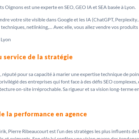
ts Oignons est une experte en SEO, GEO IA et SEA basée à Lyon.
dre votre site visible dans Google et les IA (ChatGPT, Perplexity
 techniques, netlinking,… Avec elle, vous allez vendre vos produits
 Lyon
 service de la stratégie
 réputé pour sa capacité à marier une expertise technique de point
privilégié des entreprises qui font face à des défis SEO complexes, 
tecture on-site irréprochable. Sa rigueur et sa vision long-terme 
 de la performance en agence
, Pierre Ribeaucourt est l’un des stratèges les plus influents de l
és et exigeants. Son rôle lui confère une vision macro des tendanc