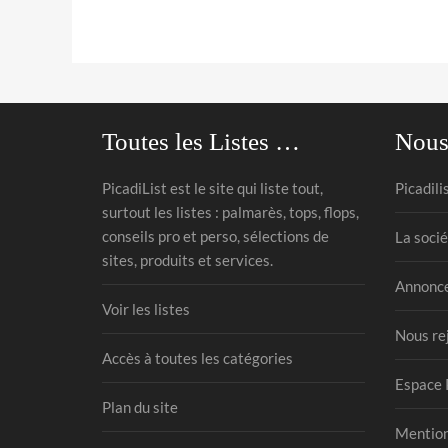
Toutes les Listes …
Nous
PicadiList est le site qui liste tout,
Picadili
surtout les listes : palmarès, tops, flops,
conseils pro et perso, sélections de
La socié
sites, produits et services.
Annonce
Voir les listes
Nous re
Accès à toutes les catégories
Espace 
Plan du site
Mention