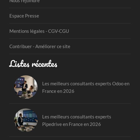
Nous rejoindre
Espace Presse
Mentions légales - CGV-CGU
Contribuer - Améliorer ce site
Listes récentes
Les meilleurs consultants experts Odoo en
France en 2026
Les meilleurs consultants experts
Pipedrive en France en 2026