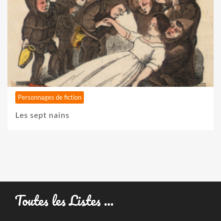
Personnages de fiction
Les sept nains
Toutes les Listes …