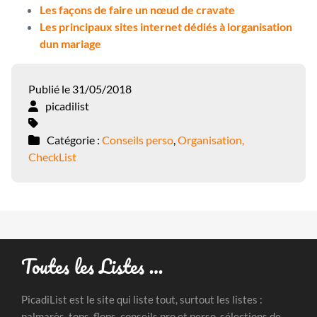
Les façons de faire un nœud de cravate
Les principaux sites internet dédiés à lorganisation
dun mariage
Publié le 31/05/2018
picadilist
Catégorie :
Conseils perso
,
Organisation,
CheckList
Toutes les Listes …
PicadiList est le site qui liste tout, surtout les listes :
palmarès, tops, flops, conseils pro et perso, sélections de