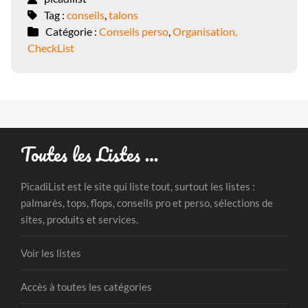
Tag :
conseils
,
talons
Catégorie :
Conseils perso
,
Organisation,
CheckList
Toutes les Listes …
PicadiList est le site qui liste tout, surtout les listes :
palmarès, tops, flops, conseils pro et perso, sélections de
sites, produits et services.
Voir les listes
Accès à toutes les catégories