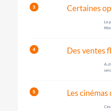
Certaines op
Le p
fête
Des ventes f
A ch
sero
Les cinémas d
Ces 