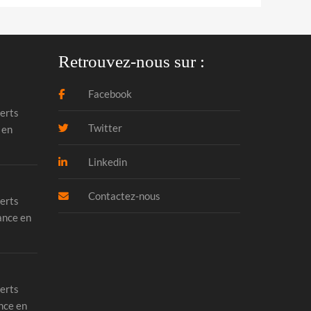
Retrouvez-nous sur :
Facebook
erts
Twitter
 en
Linkedin
Contactez-nous
erts
ance en
erts
nce en