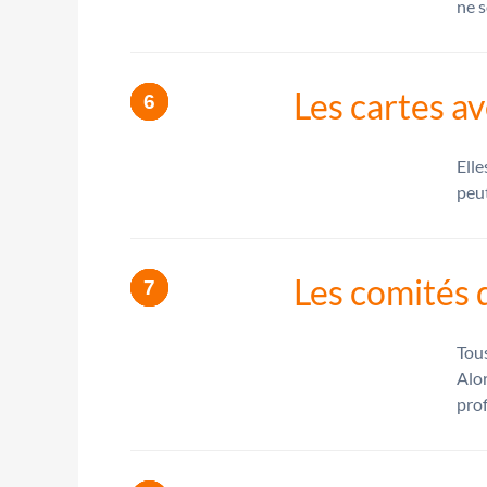
ne s
Les cartes a
Elle
peut
Les comités 
Tous
Alor
prof