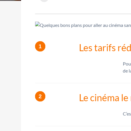
Les tarifs ré
Pour
de l
Le cinéma le
C’es