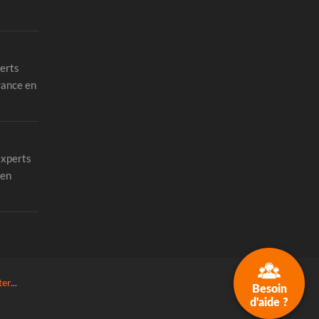
erts
rance en
experts
 en
ter
...
Besoin
d'aide ?