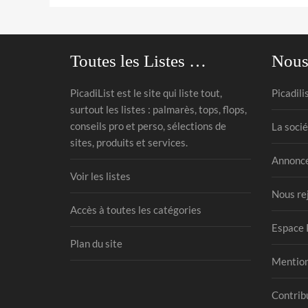
Toutes les Listes …
Nous
PicadiList est le site qui liste tout,
Picadili
surtout les listes : palmarès, tops, flops,
conseils pro et perso, sélections de
La socié
sites, produits et services.
Annonce
Voir les listes
Nous re
Accès à toutes les catégories
Espace 
Plan du site
Mention
Contribu