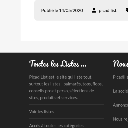
Publié le 14/05/2020
picadilist
Toutes les Listes …
Nous
PicadiList est le site qui liste tout,
Picadili
surtout les listes : palmarès, tops, flops,
conseils pro et perso, sélections de
La socié
sites, produits et services.
Annonce
Voir les listes
Nous re
Accès à toutes les catégories