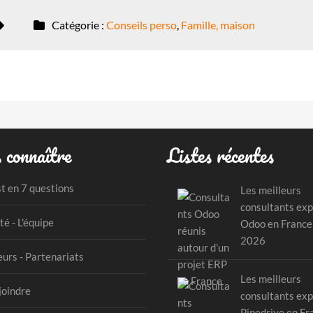
Catégorie :
Conseils perso
,
Famille, maison
 connaître
Listes récentes
st en 7 questions
Les meilleurs
consultants exp
té - L'équipe
Odoo en France
2026
urs - Partenariats
Les meilleurs
joindre
consultants exp
Pipedrive en Fr