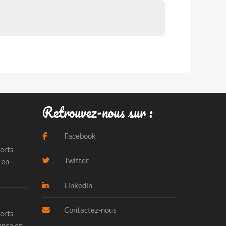
Retrouvez-nous sur :
Facebook
erts
Twitter
 en
Linkedin
Contactez-nous
erts
ance en