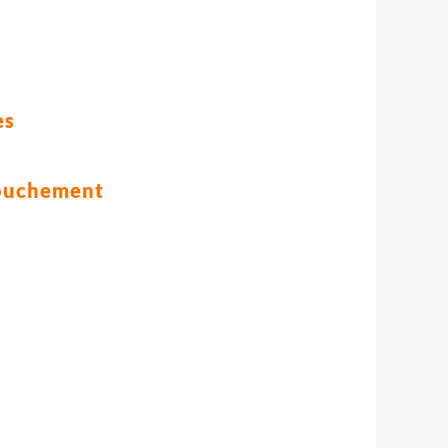
es
ccouchement