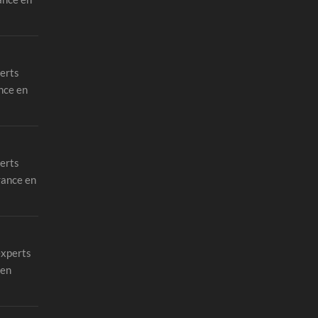
erts
nce en
erts
rance en
experts
 en