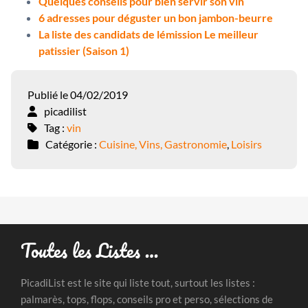
Quelques conseils pour bien servir son vin
6 adresses pour déguster un bon jambon-beurre
La liste des candidats de lémission Le meilleur
patissier (Saison 1)
Publié le 04/02/2019
picadilist
Tag :
vin
Catégorie :
Cuisine, Vins, Gastronomie
,
Loisirs
Toutes les Listes …
PicadiList est le site qui liste tout, surtout les listes :
palmarès, tops, flops, conseils pro et perso, sélections de