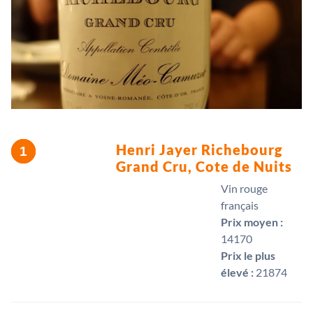
Henri Jayer Richebourg
Grand Cru, Cote de Nuits
Vin rouge
français
Prix moyen :
14170 
Prix le plus
élevé :
21874 