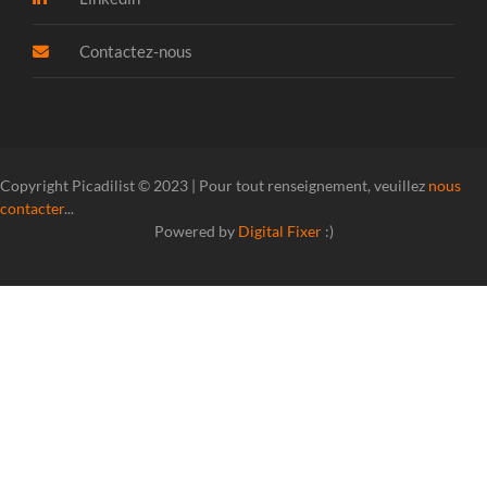
Contactez-nous
Copyright Picadilist © 2023 | Pour tout renseignement, veuillez
nous
contacter
...
Powered by
Digital Fixer
:)