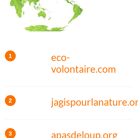
eco-
volontaire.com
jagispourlanature.o
apasdeloup.org