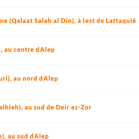
e (Qalaat Salah al Din), à lest de Lattaquié
p, au centre dAlep
ri), au nord dAlep
lhieh), au sud de Deir ez-Zor
), au sud dAlep