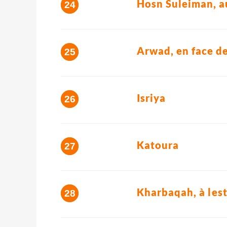
Hosn Suleiman, a
Arwad, en face d
Isriya
Katoura
Kharbaqah, à les