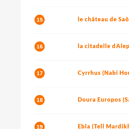
le château de Saôn
la citadelle dAle
Cyrrhus (Nabi Hou
Doura Europos (Sa
Ebla (Tell Mardikh