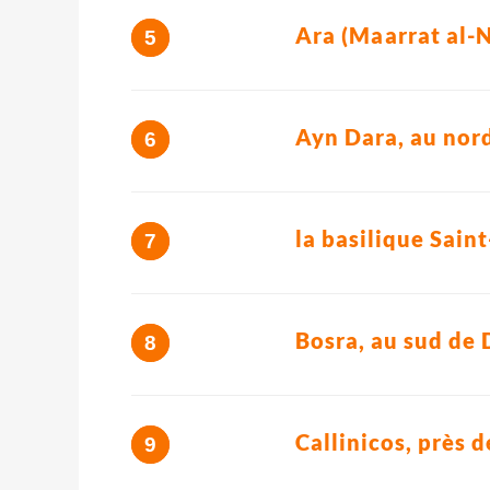
Ara (Maarrat al
Ayn Dara, au nor
la basilique Sain
Bosra, au sud de 
Callinicos, près 