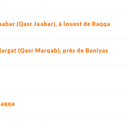
aabar (Qasr Jaabar), à louest de Raqqa
Margat (Qasr Marqab), près de Baniyas
Raqqa