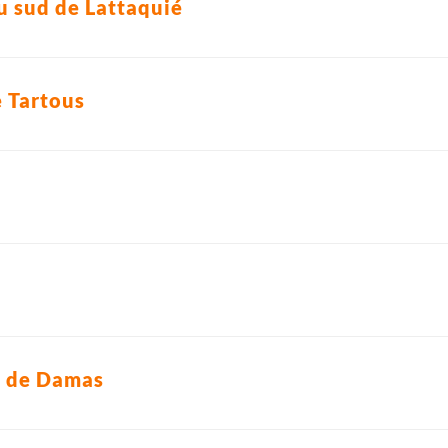
u sud de Lattaquié
e Tartous
t de Damas