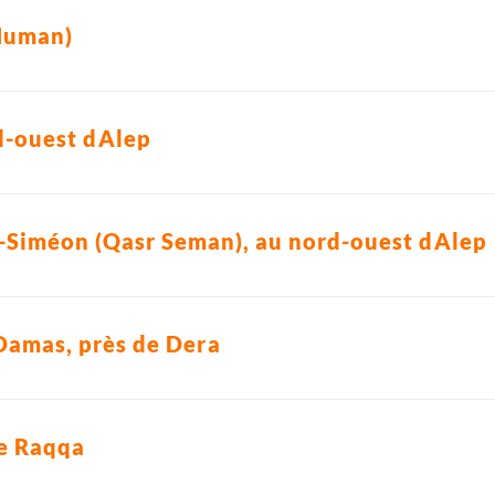
-Numan)
d-ouest dAlep
t-Siméon (Qasr Seman), au nord-ouest dAlep
Damas, près de Dera
de Raqqa