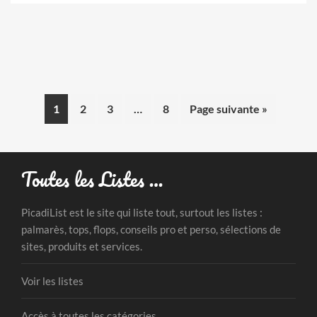
1
2
3
…
8
Page suivante »
Toutes les Listes …
PicadiList est le site qui liste tout, surtout les listes :
palmarès, tops, flops, conseils pro et perso, sélections de
sites, produits et services.
Voir les listes
Accès à toutes les catégories