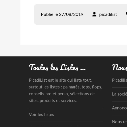
Publié le 27/08/2019
picadilist
Toutes les Listes …
Nous
PicadiList est le site qui liste tout,
Picadili
surtout les listes : palmarès, tops, flops,
conseils pro et perso, sélections de
La socié
sites, produits et services.
Annonce
Voir les listes
Nous re