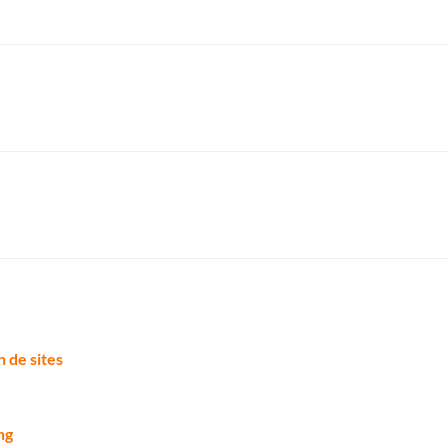
 de sites
ng