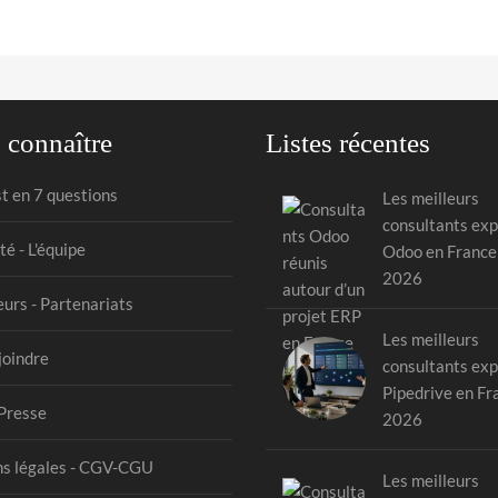
 connaître
Listes récentes
st en 7 questions
Les meilleurs
consultants exp
té - L'équipe
Odoo en France
2026
urs - Partenariats
Les meilleurs
joindre
consultants exp
Pipedrive en Fr
Presse
2026
s légales - CGV-CGU
Les meilleurs