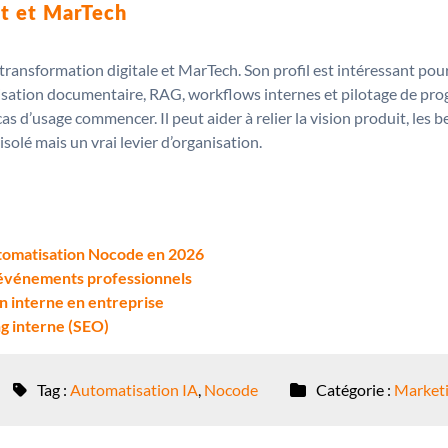
it et MarTech
transformation digitale et MarTech. Son profil est intéressant pou
atisation documentaire, RAG, workflows internes et pilotage de p
s d’usage commencer. Il peut aider à relier la vision produit, les b
solé mais un vrai levier d’organisation.
utomatisation Nocode en 2026
 événements professionnels
n interne en entreprise
ng interne (SEO)
Tag :
Automatisation IA
,
Nocode
Catégorie :
Market