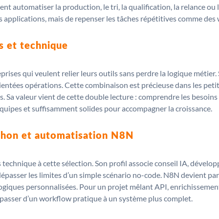
 automatiser la production, le tri, la qualification, la relance ou 
des applications, mais de repenser les tâches répétitives comme de
ss et technique
treprises qui veulent relier leurs outils sans perdre la logique mét
entées opérations. Cette combinaison est précieuse dans les petit
s. Sa valeur vient de cette double lecture : comprendre les besoins
 équipes et suffisamment solides pour accompagner la croissance.
ython et automatisation N8N
 technique à cette sélection. Son profil associe conseil IA, déve
dépasser les limites d’un simple scénario no-code. N8N devient par
logiques personnalisées. Pour un projet mêlant API, enrichissemen
à passer d’un workflow pratique à un système plus complet.