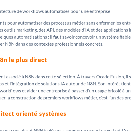
ants pour automatiser des processus métier sans enfermer les entre
 outils marketing, des API, des modèles d’IA et des applications 
uelques automatisations : il faut savoir concevoir un système fiable
oyer N8N dans des contextes professionnels concrets.
n8n le plus direct
ment associé à N8N dans cette sélection. À travers Ocade Fusion, il 
et l’intégration de solutions IA autour de N8N. Son intérêt tient à
des workflows et aider une entreprise à passer d’un usage bricolé 
la construction de premiers workflows métier, c’est l’un des profi
hitect orienté systèmes
n pur consultant N8N isolé, mais comme un expert growth et IA ca