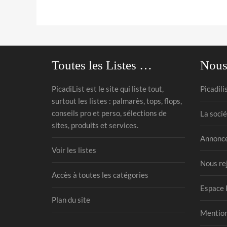
Toutes les Listes …
Nous
PicadiList est le site qui liste tout,
Picadili
surtout les listes : palmarès, tops, flops,
conseils pro et perso, sélections de
La socié
sites, produits et services.
Annonce
Voir les listes
Nous re
Accès à toutes les catégories
Espace 
Plan du site
Mention