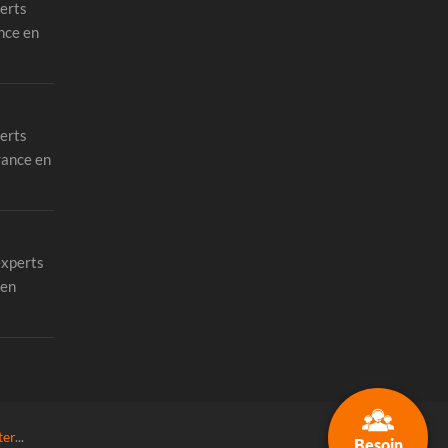
erts
nce en
erts
rance en
experts
 en
ter
...
Besoin