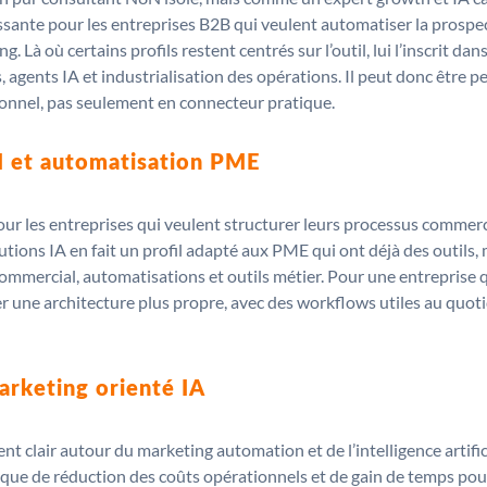
ssante pour les entreprises B2B qui veulent automatiser la prospect
Là où certains profils restent centrés sur l’outil, lui l’inscrit da
 agents IA et industrialisation des opérations. Il peut donc être
onnel, pas seulement en connecteur pratique.
M et automatisation PME
pour les entreprises qui veulent structurer leurs processus comm
tions IA en fait un profil adapté aux PME qui ont déjà des outils,
vi commercial, automatisations et outils métier. Pour une entrepris
oser une architecture plus propre, avec des workflows utiles au quo
arketing orienté IA
 clair autour du marketing automation et de l’intelligence artifici
ique de réduction des coûts opérationnels et de gain de temps pour