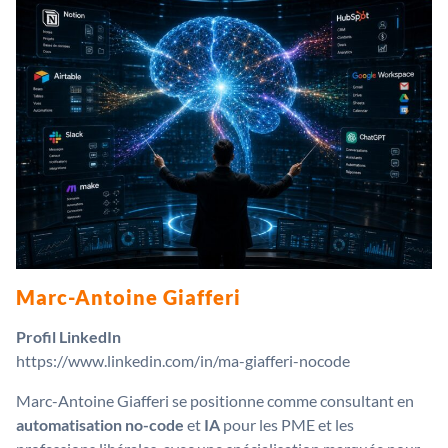
Marc-Antoine Giafferi
Profil LinkedIn
https://www.linkedin.com/in/ma-giafferi-nocode
Marc-Antoine Giafferi se positionne comme consultant en
automatisation no-code
et
IA
pour les PME et les