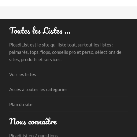
Toutes les Listes …
PicadiList est le site qui liste tout, surtout les listes :
palmarès, tops, flops, conseils pro et perso, sélections de
sites, produits et services.
Voir les listes
Accès à toutes les catégories
Plan du site
Nous connaître
Picadilist en 7 questions