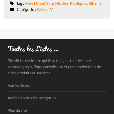
Tag :
How I Meet Your Mother
,
Répliques
,
Sitcom
Catégorie :
Séries TV
Toutes les Listes …
PicadiList est le site qui liste tout, surtout les listes :
palmarès, tops, flops, conseils pro et perso, sélections de
sites, produits et services.
Voir les listes
Accès à toutes les catégories
Plan du site