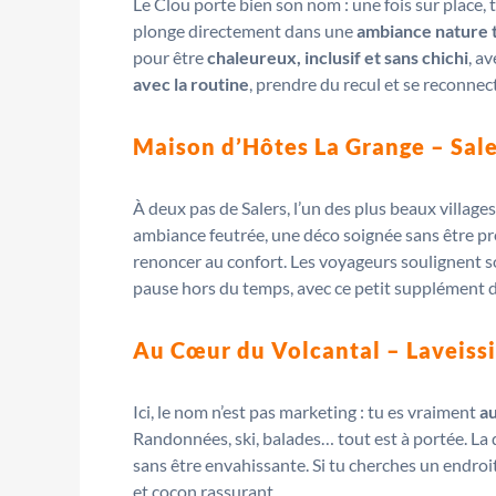
Le Clou porte bien son nom : une fois sur place, 
plonge directement dans une
ambiance nature 
pour être
chaleureux, inclusif et sans chichi
, a
avec la routine
, prendre du recul et se reconnecte
Maison d’Hôtes La Grange – Sale
À deux pas de Salers, l’un des plus beaux villag
ambiance feutrée, une déco soignée sans être prét
renoncer au confort. Les voyageurs soulignent sou
pause hors du temps, avec ce petit supplément d’â
Au Cœur du Volcantal – Laveissi
Ici, le nom n’est pas marketing : tu es vraiment
a
Randonnées, ski, balades… tout est à portée. La 
sans être envahissante. Si tu cherches un endroi
et cocon rassurant.