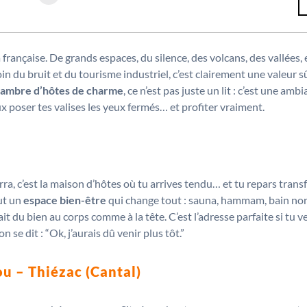
a française. De grands espaces, du silence, des volcans, des vallées, 
loin du bruit et du tourisme industriel, c’est clairement une valeur s
ambre d’hôtes de charme
, ce n’est pas juste un lit : c’est une amb
ux poser tes valises les yeux fermés… et profiter vraiment.
erra, c’est la maison d’hôtes où tu arrives tendu… et tu repars tra
ut un
espace bien-être
qui change tout : sauna, hammam, bain nordi
fait du bien au corps comme à la tête. C’est l’adresse parfaite si tu 
 se dit : “Ok, j’aurais dû venir plus tôt.”
ou – Thiézac (Cantal)