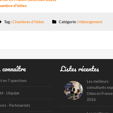
chambre d’hôtes
Tag :
Chambres d'hôtes
Catégorie :
Hébergement
 connaître
Listes récentes
st en 7 questions
Les meilleurs
consultants exp
té - L'équipe
Odoo en France
2026
urs - Partenariats