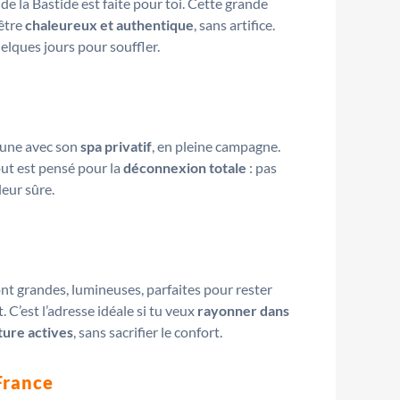
de la Bastide est faite pour toi. Cette grande
 être
chaleureux et authentique
, sans artifice.
elques jours pour souffler.
acune avec son
spa privatif
, en pleine campagne.
out est pensé pour la
déconnexion totale
: pas
leur sûre.
t grandes, lumineuses, parfaites pour rester
 C’est l’adresse idéale si tu veux
rayonner dans
ture actives
, sans sacrifier le confort.
France