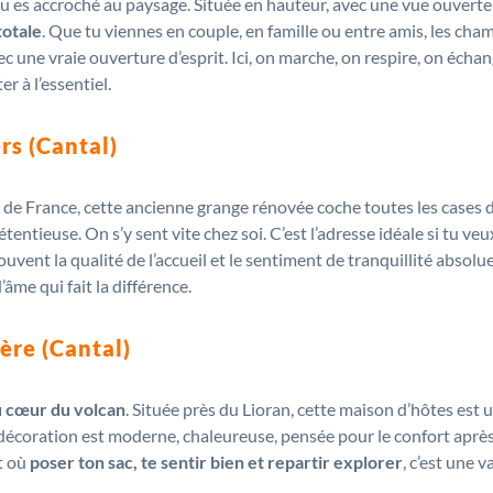
tu es accroché au paysage. Située en hauteur, avec une vue ouverte 
totale
. Que tu viennes en couple, en famille ou entre amis, les cham
vec une vraie ouverture d’esprit. Ici, on marche, on respire, on échan
r à l’essentiel.
rs (Cantal)
es de France, cette ancienne grange rénovée coche toutes les cases
entieuse. On s’y sent vite chez soi. C’est l’adresse idéale si tu ve
vent la qualité de l’accueil et le sentiment de tranquillité absolu
me qui fait la différence.
ère (Cantal)
u cœur du volcan
. Située près du Lioran, cette maison d’hôtes est
décoration est moderne, chaleureuse, pensée pour le confort après
t où
poser ton sac, te sentir bien et repartir explorer
, c’est une 