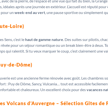
c de la pierre, de l’espace et une vue qui fait du bien, la Grange 
 idéales après une journée en extérieur. L’accueil est réputé pour
t pour un
week-end au vert
, une pause sportive ou simplement qu
ute-Loire)
s Sens, c’est le
haut de gamme nature
. Des suites sur pilotis, ch
sse rêvée pour un séjour romantique ou un break bien-être à deux. T
temps qui ralentit. Si tu veux marquer le coup, c’est clairement une va
(Puy-de-Dôme)
verie est une ancienne ferme rénovée avec goût. Les chambres son
 fort : Puy de Dôme, Sancy, Vulcania… tout est accessible facilement.
onfortable et chaleureux. Un excellent choix pour des
vacances na
es Volcans d’Auvergne – Sélection Gîtes de 