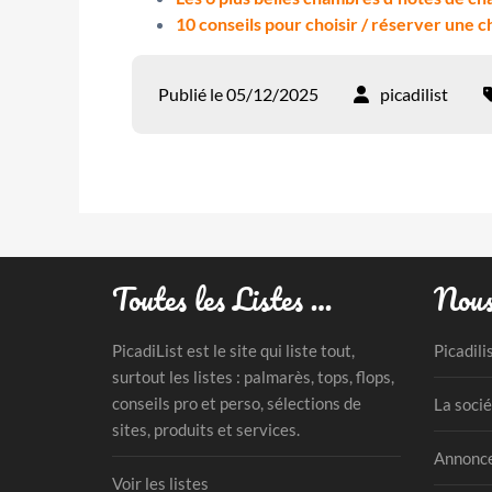
10 conseils pour choisir / réserver une 
Publié le 05/12/2025
picadilist
Toutes les Listes …
Nous
PicadiList est le site qui liste tout,
Picadili
surtout les listes : palmarès, tops, flops,
conseils pro et perso, sélections de
La socié
sites, produits et services.
Annonce
Voir les listes