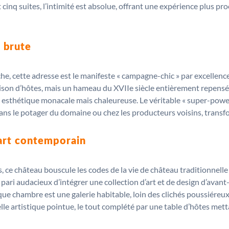
q suites, l’intimité est absolue, offrant une expérience plus pro
e brute
e, cette adresse est le manifeste « campagne-chic » par excellence
ison d’hôtes, mais un hameau du XVIIe siècle entièrement repensé. Ic
esthétique monacale mais chaleureuse. Le véritable « super-power 
ans le potager du domaine ou chez les producteurs voisins, transf
’art contemporain
, ce château bouscule les codes de la vie de château traditionnell
pari audacieux d’intégrer une collection d’art et de design d’avant
ue chambre est une galerie habitable, loin des clichés poussiéreux
lle artistique pointue, le tout complété par une table d’hôtes metta