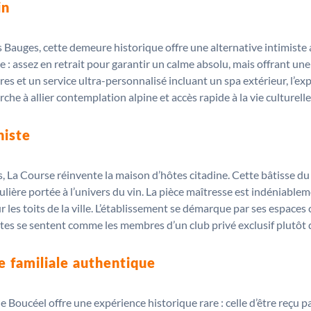
in
 Bauges, cette demeure historique offre une alternative intimiste a
 : assez en retrait pour garantir un calme absolu, mais offrant un
et un service ultra-personnalisé incluant un spa extérieur, l’expér
rche à allier contemplation alpine et accès rapide à la vie culturell
niste
s, La Course réinvente la maison d’hôtes citadine. Cette bâtisse d
culière portée à l’univers du vin. La pièce maîtresse est indéniableme
ur les toits de la ville. L’établissement se démarque par ses esp
tes se sentent comme les membres d’un club privé exclusif plutôt q
e familiale authentique
Boucéel offre une expérience historique rare : celle d’être reçu pa