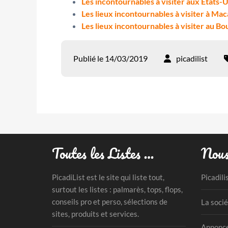
Les incontournables à visiter aux Etats-
Les lieux incontournables à visiter à Ma
Les lieux incontournables à visiter au B
Publié le 14/03/2019
picadilist
Toutes les Listes …
Nous
PicadiList est le site qui liste tout,
Picadili
surtout les listes : palmarès, tops, flops,
conseils pro et perso, sélections de
La socié
sites, produits et services.
Annonce