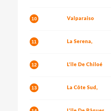
Valparaiso
La Serena,
L’île De Chiloé
La Côte Sud,
L’île De Pâques