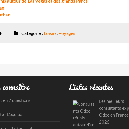
Unis autour de Las Vegas et des grands Parcs
cao
outhan
Catégorie :
Loisirs
,
Voyages
 connaître
Listes récentes
st en 7 questions
Les meilleurs
consultants exp
té - L'équipe
Odoo en France
2026
urs - Partenariats