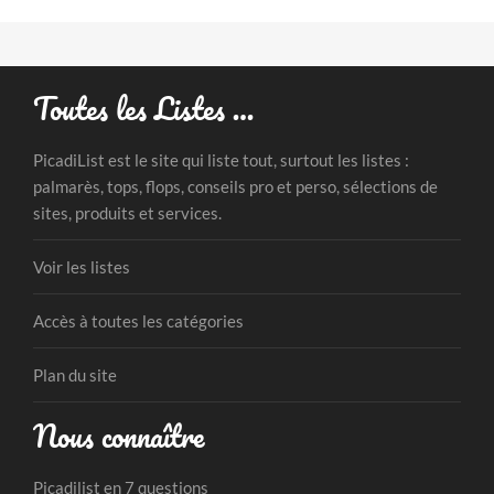
Toutes les Listes …
PicadiList est le site qui liste tout, surtout les listes :
palmarès, tops, flops, conseils pro et perso, sélections de
sites, produits et services.
Voir les listes
Accès à toutes les catégories
Plan du site
Nous connaître
Picadilist en 7 questions