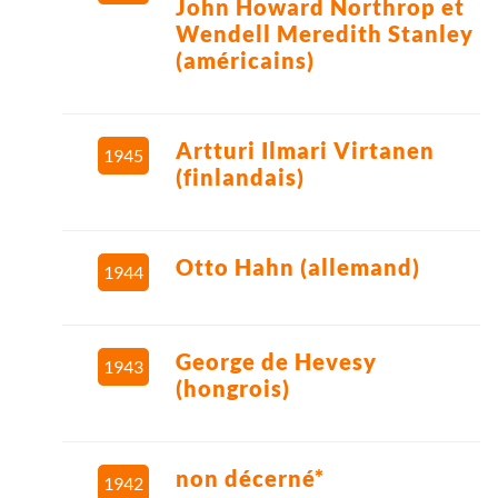
John Howard Northrop et
Wendell Meredith Stanley
(américains)
Artturi Ilmari Virtanen
1945
(finlandais)
Otto Hahn (allemand)
1944
George de Hevesy
1943
(hongrois)
non décerné*
1942