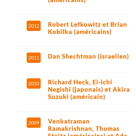
Robert Lefkowitz et Brian
2012
Kobilka (américains)
Dan Shechtman (israelien)
2011
Richard Heck, Ei-ichi
2010
Negishi (japonais) et Akira
Suzuki (américain)
Venkatraman
2009
Ramakrishnan, Thomas
Steitz (américains) et Ada