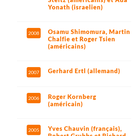
Yonath (israelien)
Osamu Shimomura, Martin
2008
Chalfie et Roger Tsien
(américains)
Gerhard Ertl (allemand)
2007
Roger Kornberg
2006
(américain)
Yves Chauvin (français),
2005
Robert Grubbs et Richard