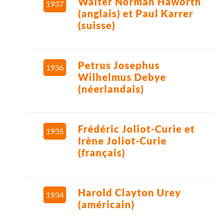
Walter Norman Haworth
1937
(anglais) et Paul Karrer
(suisse)
Petrus Josephus
1936
Wilhelmus Debye
(néerlandais)
Frédéric Joliot-Curie et
1935
Irène Joliot-Curie
(français)
Harold Clayton Urey
1934
(américain)