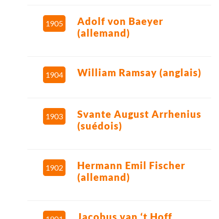
Adolf von Baeyer
1905
(allemand)
William Ramsay (anglais)
1904
Svante August Arrhenius
1903
(suédois)
Hermann Emil Fischer
1902
(allemand)
Jacobus van ‘t Hoff
1901