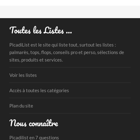
Toutes les Listes …
PicadiList est le site qui liste tout, surtout les listes :
palmarès, tops, flops, conseils pro et perso, sélections de
sites, produits et services.
Voir les listes
Accès à toutes les catégories
Plan du site
Nous connaître
Picadilist en 7 questions