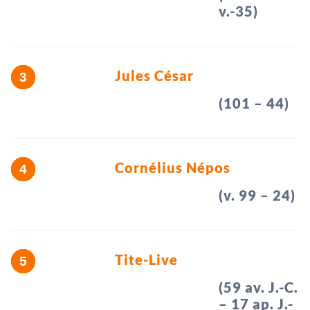
v.-35)
Jules César
(101 – 44)
Cornélius Népos
(v. 99 – 24)
Tite-Live
(59 av. J.-C.
– 17 ap. J.-