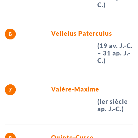
C.)
Velleius Paterculus
(19 av. J.-C.
– 31 ap. J.-
C.)
Valère-Maxime
(Ier siècle
ap. J.-C.)
Quinte-Curce