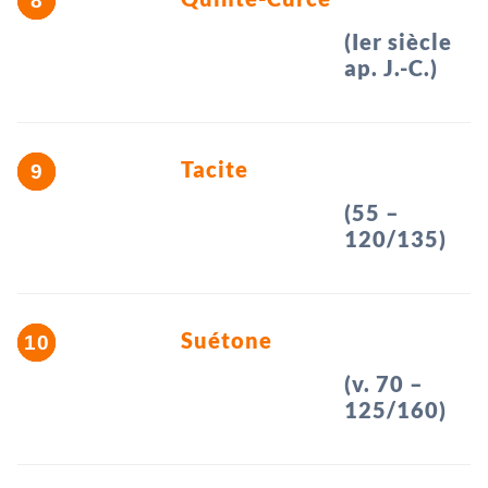
(Ier siècle
ap. J.-C.)
Tacite
(55 –
120/135)
Suétone
(v. 70 –
125/160)