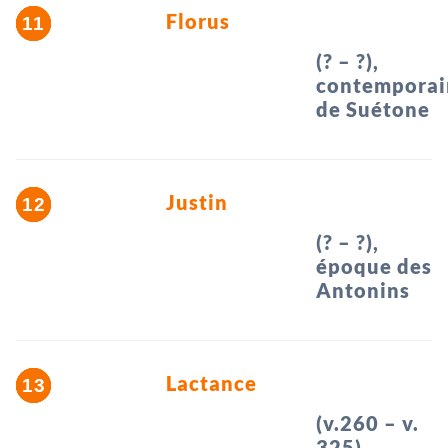
Florus
(? – ?),
contemporai
de Suétone
Justin
(? – ?),
époque des
Antonins
Lactance
(v.260 – v.
325)