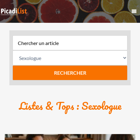
Listes & Tops : Sexologue