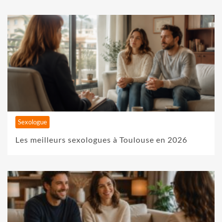
Sexologue
Les meilleurs sexologues à Toulouse en 2026