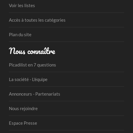
Voir les listes
Accès à toutes les catégories
Plan du site
Nous connaître
Picadilist en 7 questions
La société - L'équipe
Annonceurs - Partenariats
Nous rejoindre
Espace Presse