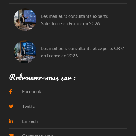
Les meilleurs consultants experts
Salesforce en France en 2026
Les meilleurs consultants et experts CRM
en France en 2026
Retrouvez-nous sur :
Facebook
Twitter
Linkedin