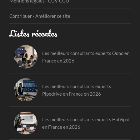
Mentions légales - CGV-CGU
Contribuer - Améliorer ce site
Listes récentes
Les meilleurs consultants experts Odoo en
France en 2026
Les meilleurs consultants experts
Pipedrive en France en 2026
Les meilleurs consultants experts HubSpot
en France en 2026