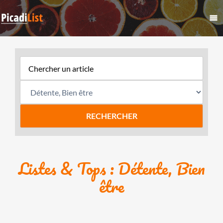
Listes & Tops : Détente, Bien
être