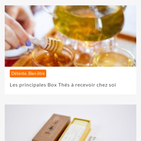
Détente, Bien être
Les principales Box Thés à recevoir chez soi