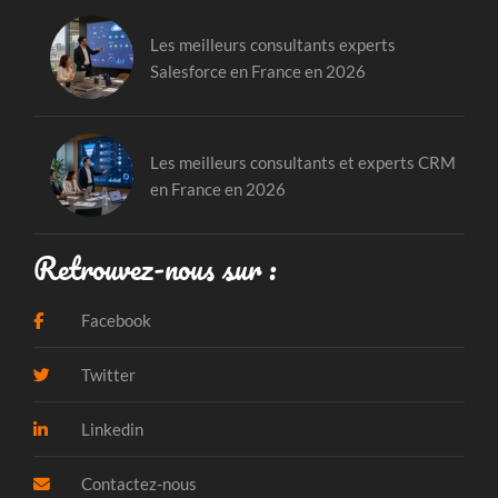
Les meilleurs consultants experts
Salesforce en France en 2026
Les meilleurs consultants et experts CRM
en France en 2026
Retrouvez-nous sur :
Facebook
Twitter
Linkedin
Contactez-nous