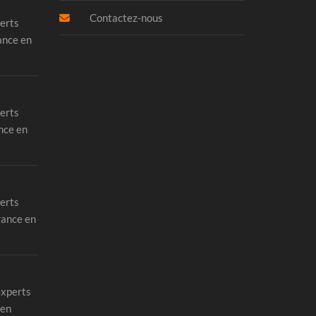
Contactez-nous
erts
ance en
erts
nce en
erts
rance en
experts
 en