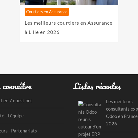
Courtiers en Assurance
Les meilleurs courtiers en Assurance
à Lille en 2026
 connaître
Listes récentes
st en 7 questions
Les meilleurs
consultants exp
té - L'équipe
Odoo en France
2026
urs - Partenariats