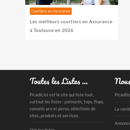
Courtiers en Assurance
Les meilleurs courtiers en Assurance
à Toulouse en 2026
Toutes les Listes …
Nous
PicadiList est le site qui liste tout,
Picadili
surtout les listes : palmarès, tops, flops,
conseils pro et perso, sélections de
La socié
sites, produits et services.
Annonce
Voir les listes