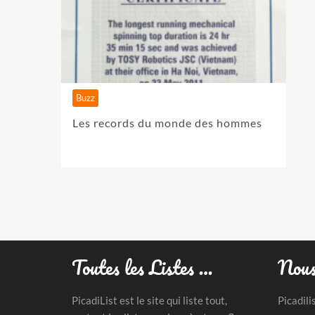
Buzz
Les records du monde des hommes
Toutes les Listes …
Nous
PicadiList est le site qui liste tout,
Picadili