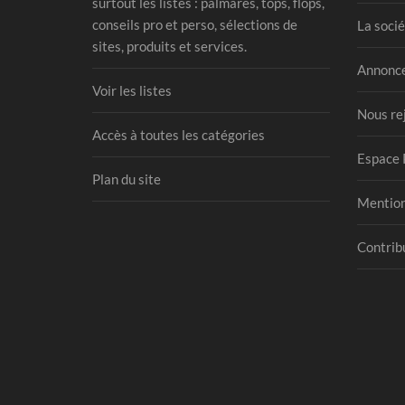
surtout les listes : palmarès, tops, flops,
conseils pro et perso, sélections de
La socié
sites, produits et services.
Annonce
Voir les listes
Nous re
Accès à toutes les catégories
Espace 
Plan du site
Mention
Contribu