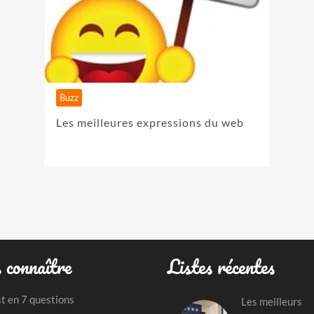
Buzz
Les meilleures expressions du web
 connaître
Listes récentes
st en 7 questions
Les meilleurs