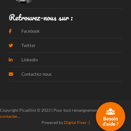
Retrouvez-nous sur :
Facebook
Twitter
Linkedin
Contactez-nous
Copyright Picadilist © 2023 | Pour tout renseignement, veuillez
nous
contacter
...
Besoin
Powered by
Digital Fixer
:)
d'aide ?