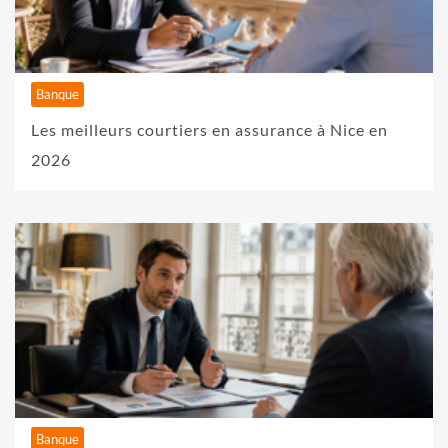
Banque
Les meilleurs courtiers en assurance à Nice en
2026
Banque