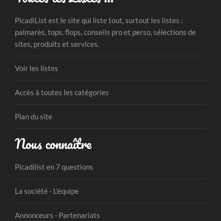
PicadiList est le site qui liste tout, surtout les listes :
palmarès, tops, flops, conseils pro et perso, sélections de
sites, produits et services.
Voir les listes
Accès à toutes les catégories
Plan du site
Nous connaître
Picadilist en 7 questions
La société - L'équipe
Annonceurs - Partenariats