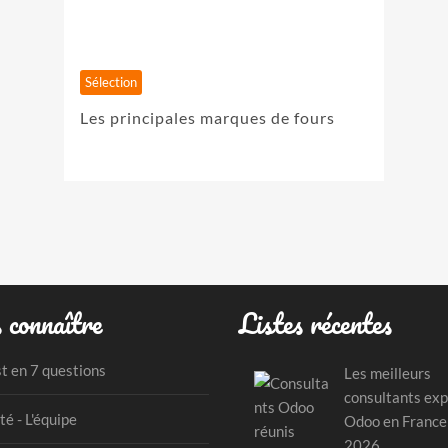
Sélection
Les principales marques de fours
 connaître
Listes récentes
st en 7 questions
Les meilleurs
consultants exp
té - L'équipe
Odoo en France
2026