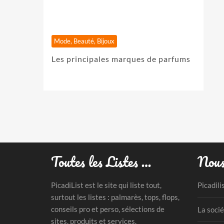
Mode, Beauté, Bijoux
Les principales marques de parfums
Toutes les Listes …
Nous
PicadiList est le site qui liste tout,
Picadili
surtout les listes : palmarès, tops, flops,
conseils pro et perso, sélections de
La socié
sites, produits et services.