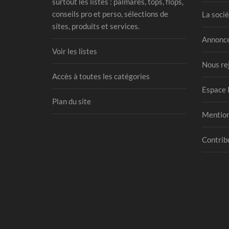
surtout les listes : palmarès, tops, flops,
conseils pro et perso, sélections de
La socié
sites, produits et services.
Annonce
Voir les listes
Nous re
Accès à toutes les catégories
Espace 
Plan du site
Mention
Contribu