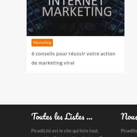
Marketing
6 conseils pour réussir votre action
de marketing viral
Toutes les Listes …
Nous
PicadiList est le site qui liste tout,
Picadili