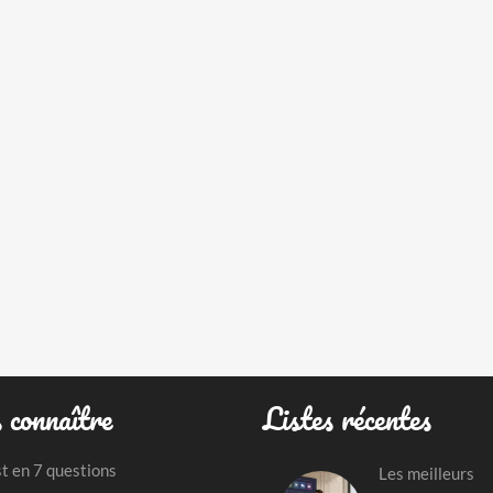
 connaître
Listes récentes
st en 7 questions
Les meilleurs