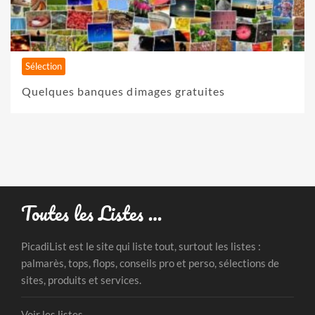
Sélection
Quelques banques dimages gratuites
Toutes les Listes …
PicadiList est le site qui liste tout, surtout les listes :
palmarès, tops, flops, conseils pro et perso, sélections de
sites, produits et services.
Voir les listes