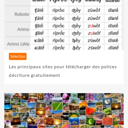
Sélection
Les principaux sites pour télécharger des polices
décriture gratuitement