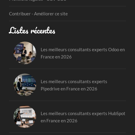
Contribuer - Améliorer ce site
Listes récentes
Les meilleurs consultants experts Odoo en
France en 2026
Les meilleurs consultants experts
Pipedrive en France en 2026
Les meilleurs consultants experts HubSpot
en France en 2026