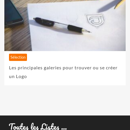
Sélection
Les principales galeries pour trouver ou se créer
un Logo
Toutes les Listes …