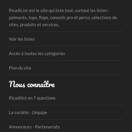
PicadiList est le site qui liste tout, surtout les listes :
palmarès, tops, flops, conseils pro et perso, sélections de
sites, produits et services.
Voir les listes
Accès à toutes les catégories
Plan du site
Nous connaître
Picadilist en 7 questions
La société - L'équipe
Annonceurs - Partenariats