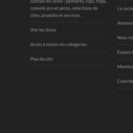
surtout les listes : palmarès, tops, flops,
conseils pro et perso, sélections de
La socié
sites, produits et services.
Annonce
Voir les listes
Nous re
Accès à toutes les catégories
Espace 
Plan du site
Mention
Contribu