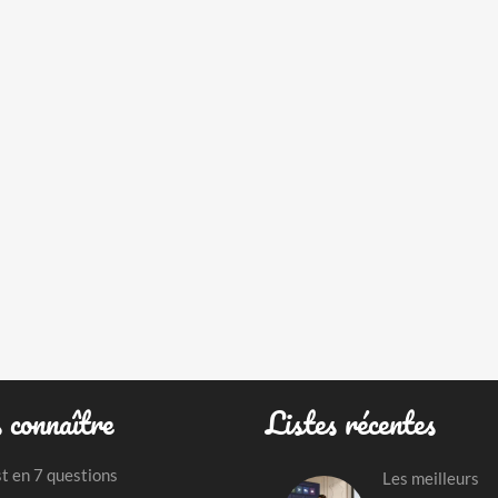
 connaître
Listes récentes
st en 7 questions
Les meilleurs