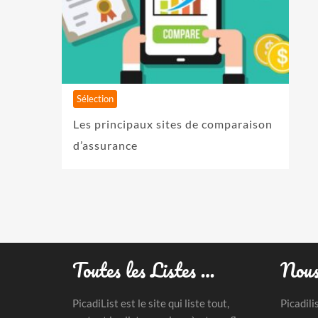
Sélection
Les principaux sites de comparaison
d’assurance
Toutes les Listes …
Nous
PicadiList est le site qui liste tout,
Picadili