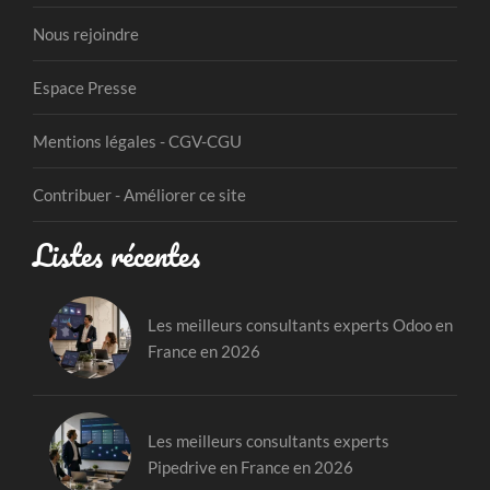
Nous rejoindre
Espace Presse
Mentions légales - CGV-CGU
Contribuer - Améliorer ce site
Listes récentes
Les meilleurs consultants experts Odoo en
France en 2026
Les meilleurs consultants experts
Pipedrive en France en 2026