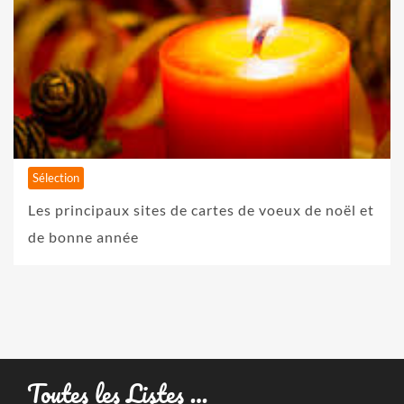
Sélection
Les principaux sites de cartes de voeux de noël et
de bonne année
Toutes les Listes …