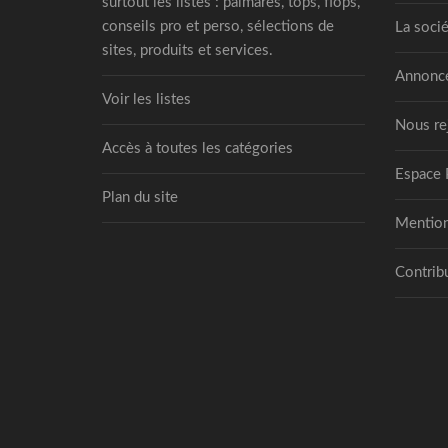
surtout les listes : palmarès, tops, flops,
conseils pro et perso, sélections de
La socié
sites, produits et services.
Annonce
Voir les listes
Nous re
Accès à toutes les catégories
Espace 
Plan du site
Mention
Contribu