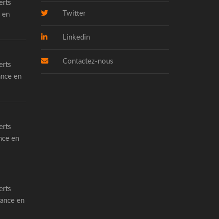
erts
Twitter
 en
Linkedin
Contactez-nous
erts
ance en
erts
nce en
erts
rance en