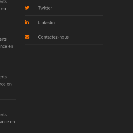
erts
Twitter
 en
Linkedin
Contactez-nous
erts
ance en
erts
nce en
erts
rance en