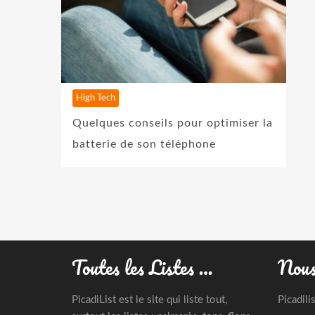
High Tech
Quelques conseils pour optimiser la
batterie de son téléphone
Toutes les Listes …
Nous
PicadiList est le site qui liste tout,
Picadili