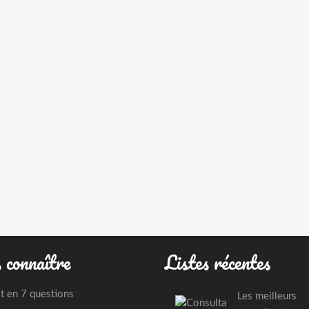
 connaître
Listes récentes
st en 7 questions
Les meilleurs