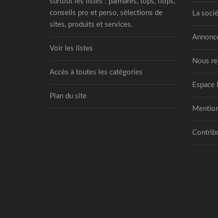
surtout les listes : palmarès, tops, flops,
conseils pro et perso, sélections de
La socié
sites, produits et services.
Annonce
Voir les listes
Nous re
Accès à toutes les catégories
Espace 
Plan du site
Mention
Contribu