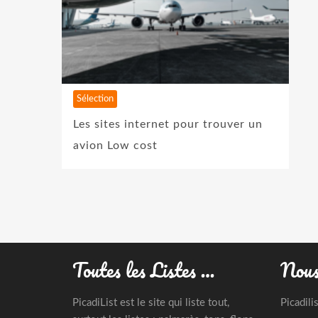
Sélection
Les sites internet pour trouver un
avion Low cost
Toutes les Listes …
Nous
PicadiList est le site qui liste tout,
Picadili