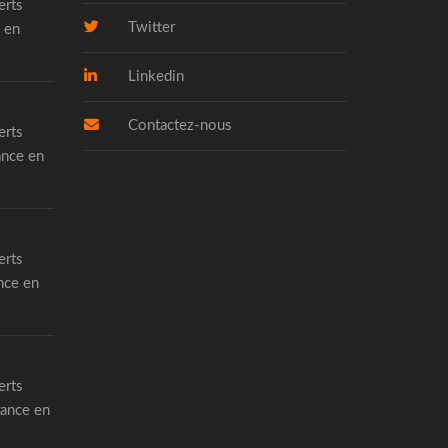
erts
Twitter
 en
Linkedin
Contactez-nous
erts
ance en
erts
nce en
erts
rance en