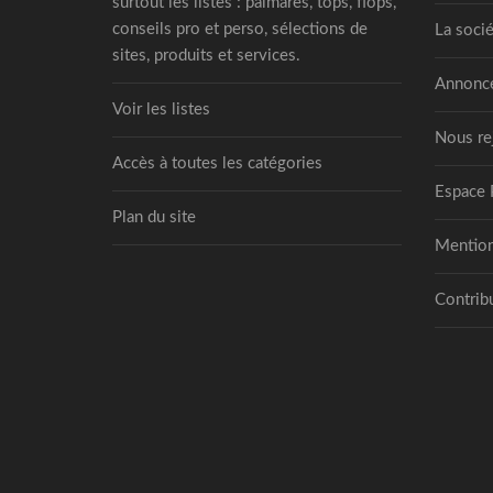
surtout les listes : palmarès, tops, flops,
conseils pro et perso, sélections de
La socié
sites, produits et services.
Annonce
Voir les listes
Nous re
Accès à toutes les catégories
Espace 
Plan du site
Mention
Contribu