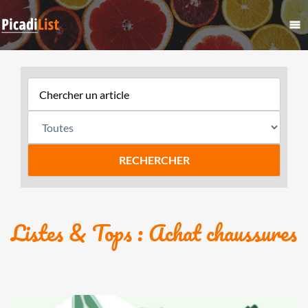
Listes & Tops : Achat chaussures