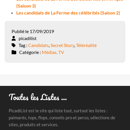
(Saison 3)
Les candidats de La Ferme des célébrités (Saison 2)
Publié le 17/09/2019
picadilist
Tag :
Candidats
,
Secret Story
,
Téléréalité
Catégorie :
Médias, TV
Toutes les Listes …
PicadiList est le site qui liste tout, surtout les listes :
palmarès, tops, flops, conseils pro et perso, sélections de
sites, produits et services.