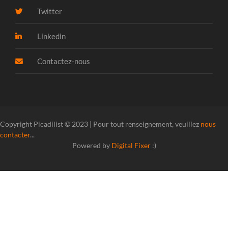
Twitter
Linkedin
Contactez-nous
Copyright Picadilist © 2023 | Pour tout renseignement, veuillez
nous
contacter
...
Powered by
Digital Fixer
:)